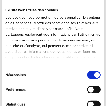
Ce site web utilise des cookies.
9. FICHIERS TÉMOINS (COOKIES)
Les cookies nous permettent de personnaliser le contenu
Des fichiers témoins sont utilisés pour faciliter et
et les annonces, d'offrir des fonctionnalités relatives aux
médias sociaux et d'analyser notre trafic. Nous
optimiser votre navigation sur le site Web. Ils sont
partageons également des informations sur l'utilisation de
téléchargés et enregistrés dans la mémoire de
notre site avec nos partenaires de médias sociaux, de
publicité et d'analyse, qui peuvent combiner celles-ci
l’appareil que vous utilisez pour consulter des pages
avec d'autres informations que vous leur avez fournies
web. Ceux utilisés par le CAME ne permettent pas
ou qu'ils ont collectées lors de votre utilisation de leurs
services.
de collecter vos renseignements personnels.
Sélection
Nécessaires
du
La plupart des navigateurs utilisés pour accéder au
consentement
web acceptent par défaut les témoins. Vous pouvez
Préférences
à tout moment modifier les paramètres de
confidentialité de votre navigateur afin qu’il bloque
Statistiques