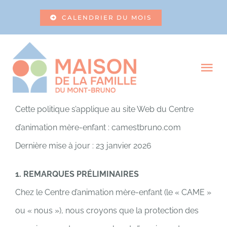
Skip
CALENDRIER DU MOIS
to
content
Tog
Nav
À PROPOS
Cette politique s’applique au site Web du Centre
d’animation mère-enfant : camestbruno.com
SERVICES
Dernière mise à jour : 23 janvier 2026
LEVÉES DE FONDS
1. REMARQUES PRÉLIMINAIRES
Chez le Centre d’animation mère-enfant (le « CAME »
RESSOURCES
ou « nous »), nous croyons que la protection des