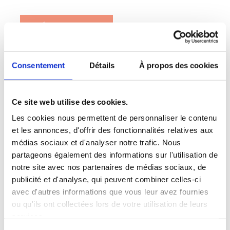
RÉSERVATION
Consentement
Détails
À propos des cookies
Des questions? Veuillez nous écrire
Ce site web utilise des cookies.
à
info.bazar@camestbruno.com
Les cookies nous permettent de personnaliser le contenu
et les annonces, d'offrir des fonctionnalités relatives aux
médias sociaux et d'analyser notre trafic. Nous
partageons également des informations sur l'utilisation de
notre site avec nos partenaires de médias sociaux, de
Merci à nos partenaires et
publicité et d'analyse, qui peuvent combiner celles-ci
commanditaires!
avec d'autres informations que vous leur avez fournies
ou qu'ils ont collectées lors de votre utilisation de leurs
services.