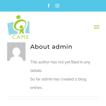
Skip
to
content
Tog
Nav
À PROPOS
About
admin
SERVICES
This author has not yet filled in any
details.
LEVÉES DE FONDS
So far admin has created 0 blog
entries.
RESSOURCES