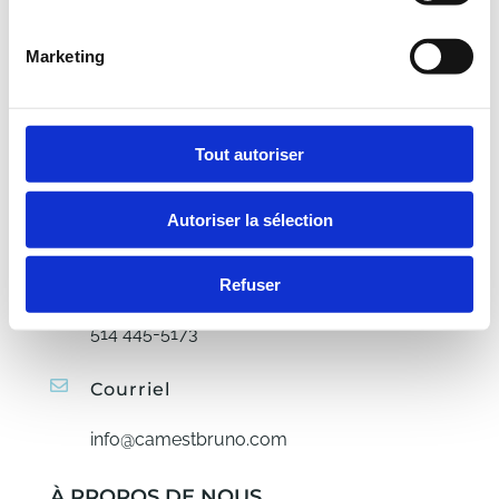
Saint-Bruno-de-Montarville
Québec J3V 2A4
Marketing
NOUS JOINDRE
Heures d’ouverture de
Tout autoriser
l’administration :
Autoriser la sélection
Mardi au Jeudi : 9h-15h
Téléphone
Refuser
514 445-5173
Courriel
info@camestbruno.com
À PROPOS DE NOUS