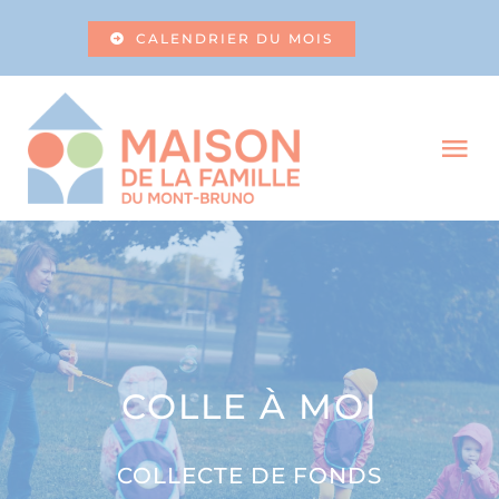
Skip
CALENDRIER DU MOIS
to
content
Tog
Nav
À PROPOS
SERVICES
LEVÉES DE FONDS
COLLE À MOI
RESSOURCES
COLLECTE DE FONDS