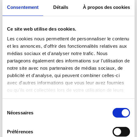
simple!
Consentement
Détails
À propos des cookies
Ce site web utilise des cookies.
Les cookies nous permettent de personnaliser le contenu
et les annonces, d'offrir des fonctionnalités relatives aux
médias sociaux et d'analyser notre trafic. Nous
partageons également des informations sur l'utilisation de
notre site avec nos partenaires de médias sociaux, de
publicité et d'analyse, qui peuvent combiner celles-ci
avec d'autres informations que vous leur avez fournies
ou qu'ils ont collectées lors de votre utilisation de leurs
services.
Nous vous remercions de votre
Sélection
générosité et collaboration. Vous
Nécessaires
du
pouvez commander votre
consentement
ensemble d’étiquette dès
Préférences