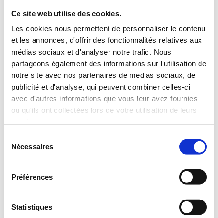
Ce site web utilise des cookies.
Les cookies nous permettent de personnaliser le contenu
et les annonces, d'offrir des fonctionnalités relatives aux
médias sociaux et d'analyser notre trafic. Nous
Décembre 2023 – La
partageons également des informations sur l'utilisation de
p’tite pause
notre site avec nos partenaires de médias sociaux, de
publicité et d'analyse, qui peuvent combiner celles-ci
avec d'autres informations que vous leur avez fournies
Décembre 2023 – La p’tite pause Sérénité et
ou qu'ils ont collectées lors de votre utilisation de leurs
services.
amour en cette période des Fêtes! Décembre
Sélection
2023 – La p’tite pause Sérénité et amour en
Nécessaires
du
consentement
cette période des Fêtes! Que de belles
Préférences
surprises en novembre! Le mois de
décembre s'annonce aussi festif avec des
Statistiques
activités pour toute