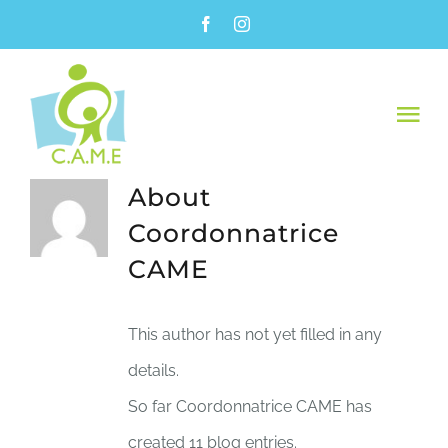
Skip
to
content
Tog
Nav
ABOUT US
About
Coordonnatrice
SERVICES
CAME
FUNDRAISING
This author has not yet filled in any
details.
RESOURCES
So far Coordonnatrice CAME has
created 11 blog entries.